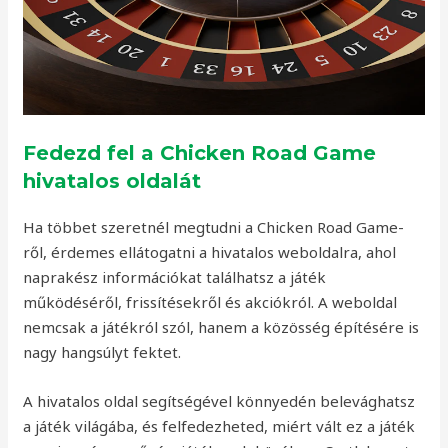
Fedezd fel a Chicken Road Game
hivatalos oldalát
Ha többet szeretnél megtudni a Chicken Road Game-
ről, érdemes ellátogatni a hivatalos weboldalra, ahol
naprakész információkat találhatsz a játék
működéséről, frissítésekről és akciókról. A weboldal
nemcsak a játékról szól, hanem a közösség építésére is
nagy hangsúlyt fektet.
A hivatalos oldal segítségével könnyedén belevághatsz
a játék világába, és felfedezheted, miért vált ez a játék